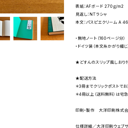
表紙：AFボード 270ｇ/m2
見返し：NTラシャ
本文：パスピエクリーム A 46
・無地ノート（160ページ分）
・ドイツ装（本文糸かがり綴じ
★どすんのスリップ風しおり
★配送方法
＊3冊までクリックポストでお
＊4冊以上（送料無料）は宅
印刷・製作 大洋印刷株式
仕様詳細／大洋印刷ウェブサ