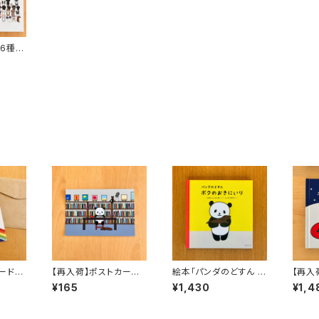
6種（A
ードセ
【再入荷】ポストカード
絵本「パンダのどすん ボ
【再入
「えほんくら」
クのおきにいり」
どすん
¥165
¥1,430
¥1,4
ス」