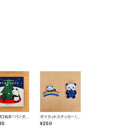
荷】絵本「パンダの
ダイカットステッカー（2
 ボクのクリスマ
種）
85
¥250