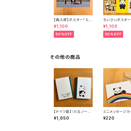
【再入荷】ポスター「えほ
ちいさいポスター
んくら」（額装なし）
4）
¥1,100
¥1,100
50%OFF
50%OFF
その他の商品
【ドイツ装】つくるノート
ミニメッセージカ
ブック パンダのどすん
ット
¥1,650
¥220