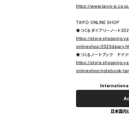
https://www.taiyo-p.co.j
TAIYO ONLINE SHOP
◉つくるダイアリーノート202
https://store.shopping.ya
onlineshop/2023daiary.h
◉つくるノートブック ドイツ
https://store.shopping.ya
onlineshop/notebook-tai
Internationa
Ad
日本国内