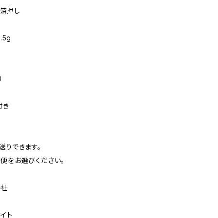
 箔押し
.5g
）
付き
送りできます。
急便をお選びください。
会社
イト