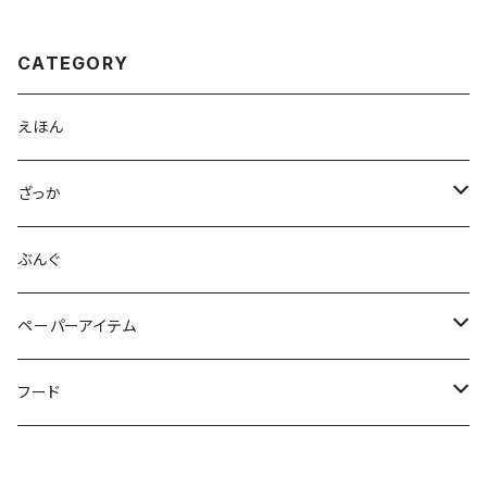
CATEGORY
えほん
ざっか
缶バッジ
ぶんぐ
ステッカー
ペーパーアイテム
ポスター
フード
ポストカード
コーヒー